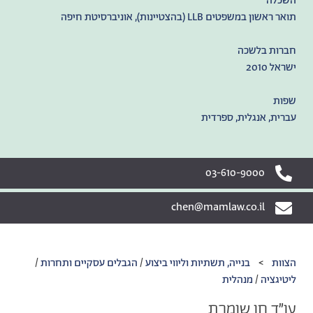
השכלה
תואר ראשון במשפטים LLB (בהצטיינות), אוניברסיטת חיפה
חברות בלשכה
ישראל 2010
שפות
עברית, אנגלית, ספרדית
03-610-9000
chen@mamlaw.co.il
הצוות
>
בנייה, תשתיות וליווי ביצוע
/
הגבלים עסקיים ותחרות
/
‫ליטיגציה‬
/
מנהלית
עו״ד חן שומרת