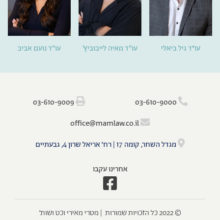
עו״ד גיל ביאלי
עו"ד מאיה לייבוביץ'
עו"ד נועם אביב
‫‪03-610-9009‬‬
‫‪03-610-9000‬‬
‫‪o‬‬ffi‫‪ce@mamlaw.co.il‬‬
מגדל השחר, קומה 17 | רח׳ אריאל שרון 4, גבעתיים
אחרינו עקבו
‫‫© 2022 כל הזכויות שמורות‬ ‬ ‫|‬ ‫‪‫מטרי מאירי וכט ושות׳