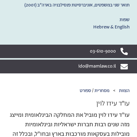
תואר שני במשפטים, אוניברסיטת פנסילבניה בארה"ב (2001)
שפות
Hebrew & English
03-610-9000
ido@mamlaw.co.il
הצוות
>
‫מסחרית‬
/
ספורט
עו״ד עידו לוין
עו"ד עידו לוין מוביל את המחלקה הבינלאומית ומייצג
מזה שנים רבות חברות ישראליות ובינלאומיות
מובילות בעסקאות מורכבות בארץ ובחו"ל, ובכלל זה