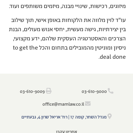
מיזוגים, רכישות, שינויי מבנה, מיזמים משותפים ועוד.
עו"ד לוין מלווה את הלקוחות באופן אישי, תוך שילוב
בין יצירתיות, גישה מעשית, יחסי אנוש מעולים, הבנת
הצרכים והאסטרטגיה העסקית שלהם, ידע מקצועי,
ניסיון ומוניטין מהמובילים בתחום והכל to get the
deal done.
‫‪03-610-9009‬‬
‫‪03-610-9000‬‬
‫‪o‬‬ffi‫‪ce@mamlaw.co.il‬‬
מגדל השחר, קומה 17 | רח׳ אריאל שרון 4, גבעתיים
אחרינו עקבו