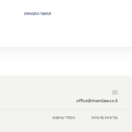
תחומי התמחות
‫‪o‬‬ffi‫‪ce@mamlaw.co.il‬‬
מדיניות פרטיות
הסדרי נגישות