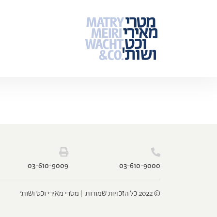
‫‪03-610-9009‬‬
‫‪03-610-9000‬‬
‫‫© 2022 כל הזכויות שמורות‬ ‬ ‫|‬ ‫‪‫מטרי מאירי וכט ושות׳